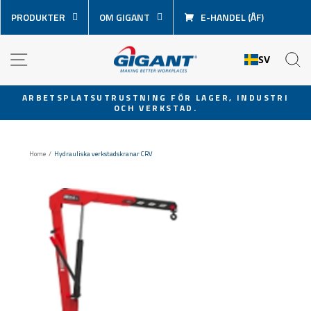
Hoppa
PRODUKTER
OM GIGANT
E-HANDEL (ÅF)
över
innehåll
NAVIGATION
S
SV
ARBETSPLATSUTRUSTNING FÖR LAGER, INDUSTRI
OCH VERKSTAD.
Pausa
bildspel
Home
/
Hydrauliska verkstadskranar CRV