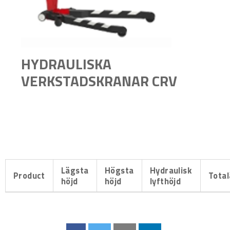
HYDRAULISKA
VERKSTADSKRANAR CRV
Lägsta
Högsta
Hydraulisk
Product
Tota
höjd
höjd
lyfthöjd