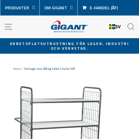
Hoppa
PRODUKTER
OM GIGANT
E-HANDEL (ÅF)
över
innehåll
NAVIGATION
S
SV
ARBETSPLATSUTRUSTNING FÖR LAGER, INDUSTRI
OCH VERKSTAD.
Pausa
bildspel
Home
/
Hyllvagn max 300 kg 2 eller 4 hyllor KM