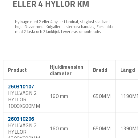
ELLER 4 HYLLOR KM
Hyllvagn med 2 eller 4 hyllor i laminat, steglöst ställbar i
höjd. Gavlar med trådgaller. Justerbara handtag. Försedda
med 2 fasta och 2 länkhjul. Levereras omonterade.
Hjuldimension
Product
Bredd
Längd
diameter
260310107
HYLLVAGN 2
160 mm
650MM
1190M
HYLLOR
1000X600MM
260310206
HYLLVAGN 2
160 mm
650MM
1390M
HYLLOR