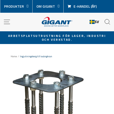
Hoppa
PRODUKTER
OM GIGANT
E-HANDEL (ÅF)
över
innehåll
NAVIGATION
S
SV
ARBETSPLATSUTRUSTNING FÖR LAGER, INDUSTRI
OCH VERKSTAD.
Pausa
bildspel
Home
/
Ingjutningskorg till svängkran