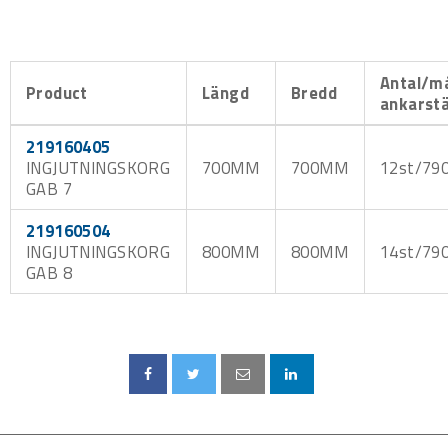
Antal/m
Product
Längd
Bredd
ankarst
219160405
INGJUTNINGSKORG
700MM
700MM
12st/79
GAB 7
219160504
INGJUTNINGSKORG
800MM
800MM
14st/79
GAB 8