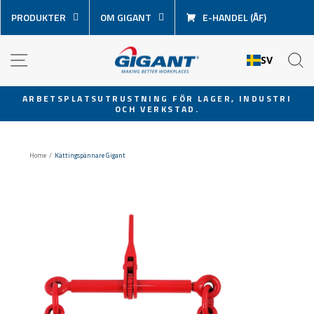
Hoppa
PRODUKTER
OM GIGANT
E-HANDEL (ÅF)
över
innehåll
NAVIGATION
S
SV
ARBETSPLATSUTRUSTNING FÖR LAGER, INDUSTRI
OCH VERKSTAD.
Pausa
bildspel
Home
/
Kättingspännare Gigant