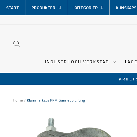
Hoppa
START
PRODUKTER
KATEGORIER
KUNSKAPS
över
innehåll
SÖK
INDUSTRI OCH VERKSTAD
LAG
ARBET
Home
/
Klammerkaus KKM Gunnebo Lifting