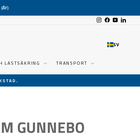
(ÅF)
Instagram
Facebook
YouTube
Linked
SV
CH LASTSÄKRING
TRANSPORT
KSTAD.
KM GUNNEBO