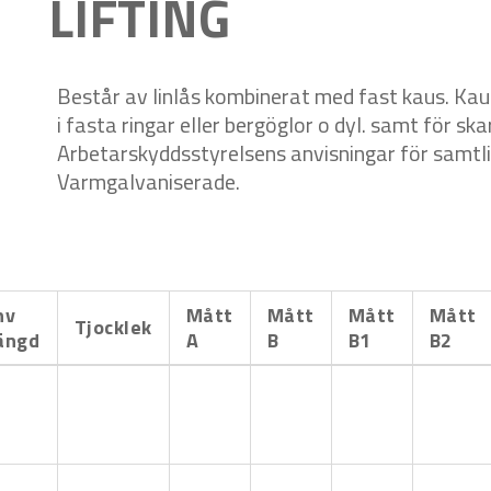
LIFTING
Består av linlås kombinerat med fast kaus. Kau
i fasta ringar eller bergöglor o dyl. samt för ska
Arbetarskyddsstyrelsens anvisningar för samtlig
Varmgalvaniserade.
nv
Mått
Mått
Mått
Mått
Tjocklek
ängd
A
B
B1
B2