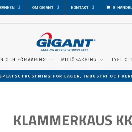
BANKEN
OM GIGANT
KONTAKT
E-HANDEL 
ER OCH FÖRVARING
MILJÖSÄKRING
LYFT O
SPLATSUTRUSTNING FÖR LAGER, INDUSTRI OCH VER
Pausa
bildspel
KLAMMERKAUS K