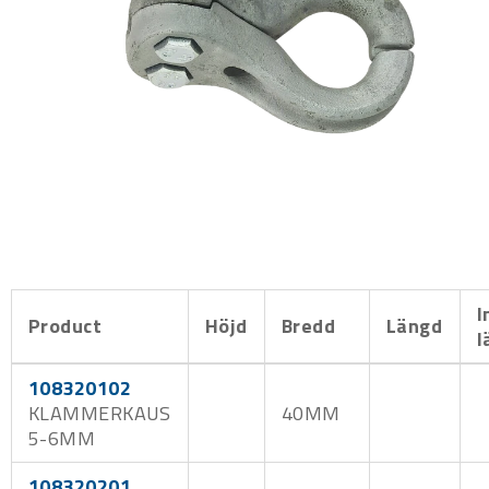
I
Product
Höjd
Bredd
Längd
l
108320102
KLAMMERKAUS
40MM
5-6MM
108320201