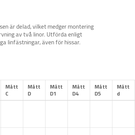
sen är delad, vilket medger montering
rvning av två linor. Utförda enligt
a linfästningar, även för hissar.
Mått
Mått
Mått
Mått
Mått
Mått
C
D
D1
D4
D5
d