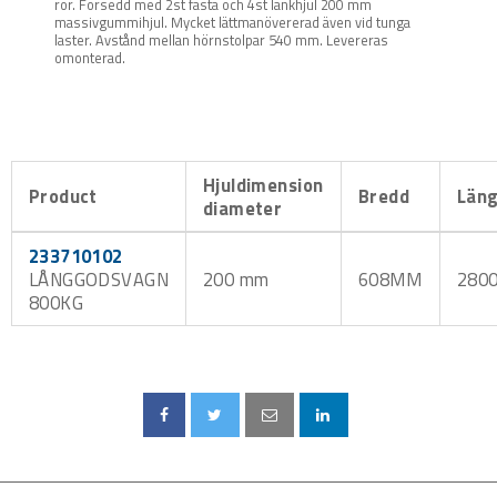
rör. Försedd med 2st fasta och 4st länkhjul 200 mm
massivgummihjul. Mycket lättmanövererad även vid tunga
laster. Avstånd mellan hörnstolpar 540 mm. Levereras
omonterad.
Hjuldimension
Product
Bredd
Län
diameter
233710102
LÅNGGODSVAGN
200 mm
608MM
280
800KG