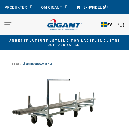
Hoppa
PRODUKTER
OM GIGANT
E-HANDEL (ÅF)
över
innehåll
NAVIGATION
S
SV
ARBETSPLATSUTRUSTNING FÖR LAGER, INDUSTRI
OCH VERKSTAD.
Pausa
bildspel
Home
/
Långgodsvagn 800 kg KM