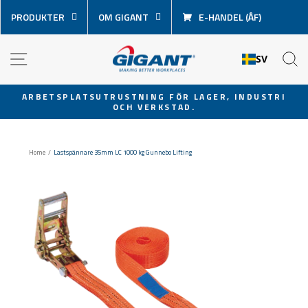
Hoppa
PRODUKTER
OM GIGANT
E-HANDEL (ÅF)
över
innehåll
NAVIGATION
S
SV
ARBETSPLATSUTRUSTNING FÖR LAGER, INDUSTRI
OCH VERKSTAD.
Pausa
bildspel
Home
/
Lastspännare 35mm LC 1000 kg Gunnebo Lifting