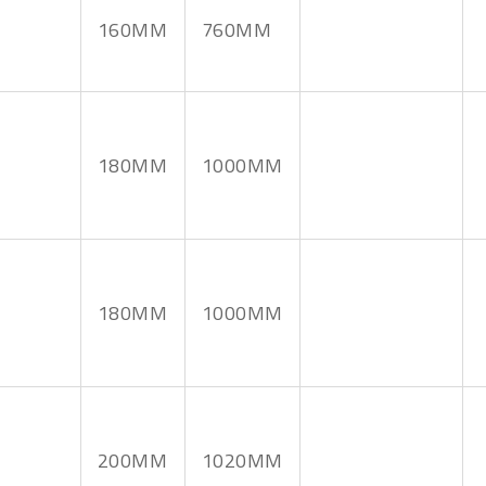
160MM
24 V DC styrsystem och manöverdon m
760MM
400 V 3-fas.
Ta kontakt med Gigant för information och andr
180MM
1000MM
180MM
1000MM
200MM
1020MM