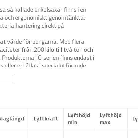
a så kallade enkelsaxar finns i en
bila och ergonomiskt genomtänkta.
terialhantering direkt på
fat värde för pengarna. Med flera
iteter från 200 kilo till två ton och
.
Produkterna i C-serien finns endast i
eller erhållas i specialutförande.
erlig drift i produktionslinjer eller
eller samt lyftkapaciteter mellan 500
arje behov. Samtliga modeller i
ens specifika önskemål. Lyftborden
ör eller styrningsalternativ, allt efter
Lyfthöjd
Lyfthöjd
Slaglängd
Lyftkraft
Ly
min
max
ärkt.