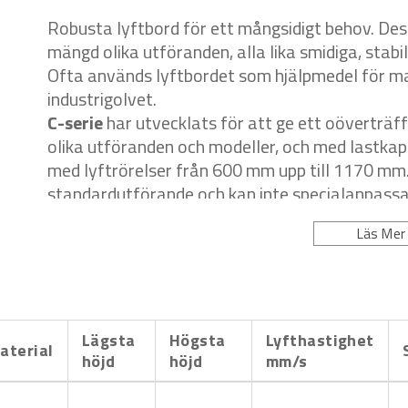
Robusta lyftbord för ett mångsidigt behov. Dess
mängd olika utföranden, alla lika smidiga, sta
Ofta används lyftbordet som hjälpmedel för ma
industrigolvet.
C-serie
har utvecklats för att ge ett oöverträf
olika utföranden och modeller, och med lastkapac
med lyftrörelser från 600 mm upp till 1170 mm
standardutförande och kan inte specialanpassas 
De
är inte heller avsedda att användas för kontinu
Läs Mer
liknande.
T-serien
finns i flera olika utföranden och mod
kilo och 10 ton, här finns det ett lyftbord för v
produktgruppen kan anpassas till slutanvändar
går att få i olika färger, med en rad olika tillbeh
Lägsta
Högsta
Lyfthastighet
aterial
kundens behov och önskemål.
höjd
höjd
mm/s
Uppfyller EU-normen EN 1570-1 - CE-m