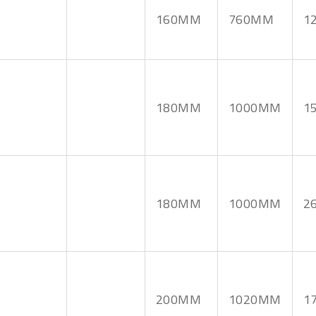
ed dödmansgrepp.
160MM
760MM
1
a utföranden eller offert.
180MM
1000MM
1
180MM
1000MM
2
200MM
1020MM
1