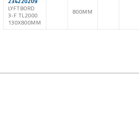
234220209
LYFTBORD
800MM
3-F TL2000
130X800MM