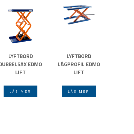
LYFTBORD
LYFTBORD
DUBBELSAX EDMO
LÅGPROFIL EDMO
LIFT
LIFT
LÄS MER
LÄS MER