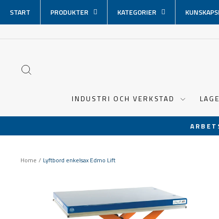
Hoppa
START
PRODUKTER
KATEGORIER
KUNSKAPS
över
innehåll
SÖK
INDUSTRI OCH VERKSTAD
LAG
ARBET
Home
/
Lyftbord enkelsax Edmo Lift