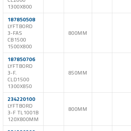
1300X800
187850508
LYFTBORD
3-FAS
800MM
CB1500
1500X800
187850706
LYFTBORD
3-F.
850MM
CLD1500
1300X850
234220100
LYFTBORD
800MM
3-F TL1001B
120X800MM