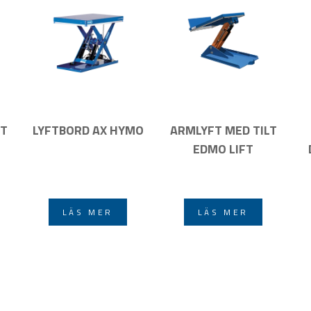
LT
LYFTBORD AX HYMO
ARMLYFT MED TILT
EDMO LIFT
LÄS MER
LÄS MER