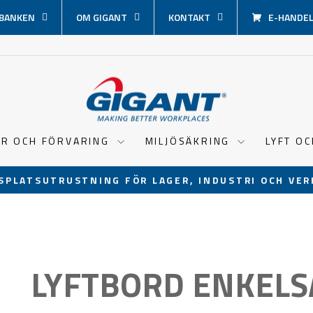
BANKEN
OM GIGANT
KONTAKT
E-HANDEL 
ER OCH FÖRVARING
MILJÖSÄKRING
LYFT O
SPLATSUTRUSTNING FÖR LAGER, INDUSTRI OCH VER
Pausa
bildspel
LYFTBORD ENKELS