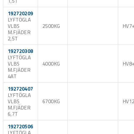
1,5T
192720209
LYFTÖGLA
VLBS
2500KG
HV7
M.FJÄDER
2,5T
192720308
LYFTÖGLA
VLBS
4000KG
HV8
M.FJÄDER
4AT
192720407
LYFTÖGLA
VLBS
6700KG
HV1
M.FJÄDER
6,7T
192720506
LYFTÖGLA