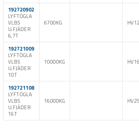
192720902
LYFTÖGLA
VLBS
6700KG
HV1
U.FJÄDER
6,7T
192721009
LYFTÖGLA
VLBS
10000KG
HV1
U.FJÄDER
10T
192721108
LYFTÖGLA
VLBS
16000KG
HV2
U.FJÄDER
16T