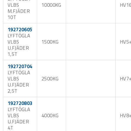
VLBS
10000KG
HV1
M.FJÄDER
10T
192720605
LYFTÖGLA
VLBS
1500KG
HV5
U.FJÄDER
1,5T
192720704
LYFTÖGLA
VLBS
2500KG
HV7
U.FJÄDER
2,5T
192720803
LYFTÖGLA
VLBS
4000KG
HV8
U.FJÄDER
4T