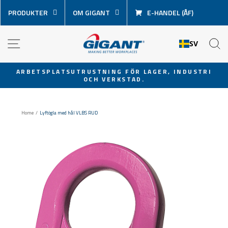
Hoppa
PRODUKTER
OM GIGANT
E-HANDEL (ÅF)
över
innehåll
NAVIGATION
S
SV
ARBETSPLATSUTRUSTNING FÖR LAGER, INDUSTRI
OCH VERKSTAD.
Pausa
bildspel
Home
/
Lyftögla med hål VLBS RUD