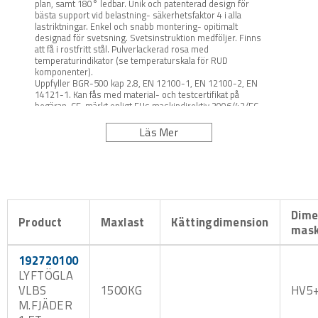
plan, samt 180° ledbar. Unik och patenterad design för
bästa support vid belastning- säkerhetsfaktor 4 i alla
lastriktningar. Enkel och snabb montering- opitimalt
designad för svetsning. Svetsinstruktion medföljer. Finns
att få i rostfritt stål. Pulverlackerad rosa med
temperaturindikator (se temperaturskala för RUD
komponenter).
Uppfyller BGR-500 kap 2.8, EN 12100-1, EN 12100-2, EN
14121-1. Kan fås med material- och testcertifikat på
begäran. CE-märkt enligt EUs maskindirektiv 2006/42/EC.
Läs Mer
Dime
Product
Maxlast
Kättingdimension
mas
192720100
LYFTÖGLA
VLBS
1500KG
HV5
M.FJÄDER