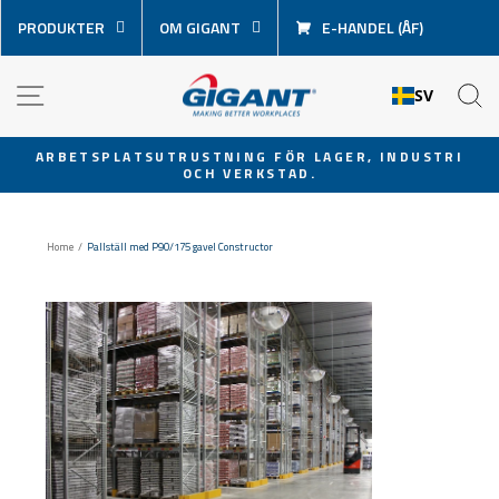
Hoppa
PRODUKTER
OM GIGANT
E-HANDEL (ÅF)
över
innehåll
NAVIGATION
S
SV
ARBETSPLATSUTRUSTNING FÖR LAGER, INDUSTRI
OCH VERKSTAD.
Pausa
bildspel
Home
/
Pallställ med P90/175 gavel Constructor