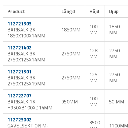
Åtgången är 2 st säkerhetssprintar per balk. Distans
användes vid montage av dubbelställ. Innehåller 2 st inkl.
Product
Längd
Höjd
Djup
skruv och mutter.
Begär offert vid högre belastningar och större
anläggningar samt vid andra dimensioner.
112721303
100
1850
Pallställ och tillbehör är tillverkat av förgalvaniserad
BÄRBALK 2K
1850MM
stålplåt. Levereras omonterade.
MM
MM
1850X100X14MM
Pallställen uppfyller kraven enligt de nya europeiska FEM-
normen. FEM 10.2.02. samt är SIS-certifierade och
uppfyller gällande normer avseende stabilitet och bärighet
112721402
enligt SS-EN15512.
128
2750
BÄRBALK 3K
2750MM
MM
MM
2750X125X14MM
112721501
125
2750
BÄRBALK 3K
2750MM
MM
MM
2750X125X19MM
112722707
100
BÄRBALK 1K
950MM
50 MM
MM
H950XB100XD14MM
112723002
3500
GAVELSEKTION M-
1100M