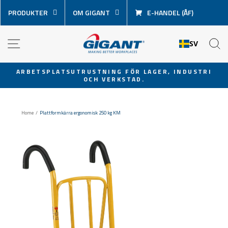
Hoppa
PRODUKTER
OM GIGANT
E-HANDEL (ÅF)
över
innehåll
NAVIGATION
S
SV
ARBETSPLATSUTRUSTNING FÖR LAGER, INDUSTRI
OCH VERKSTAD.
Pausa
bildspel
Home
/
Plattformkärra ergonomisk 250 kg KM