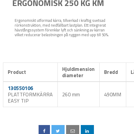
ERGONOMISK 250 KG KM
Ergonomiskt utformad kärra, tillverkad i kraftig svetsad
rörkonstruktion, med nedfällbart lastplan. Ett integrerat
hävstångssystem förenklar lyft och sänkning av kärran
vilket reducerar belastningen på ryggen med upp till 50%.
Hjuldimension
Product
Bredd
L
diameter
130550106
PLATTFORMKÄRRA
260 mm
490MM
EASY TIP