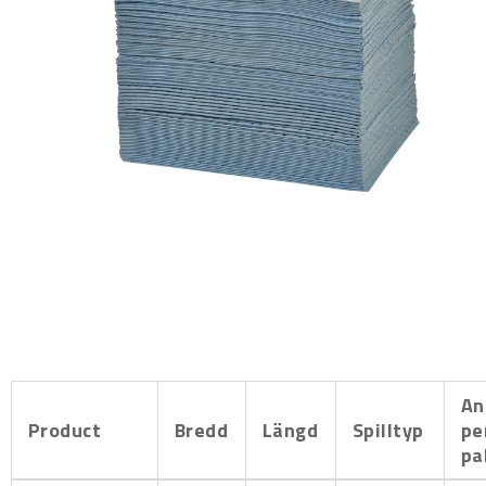
An
Product
Bredd
Längd
Spilltyp
pe
pa