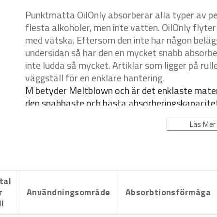
Punktmatta OilOnly absorberar alla typer av 
flesta alkoholer, men inte vatten. OilOnly flyt
med vätska. Eftersom den inte har någon belägg
undersidan så har den en mycket snabb absorbe
inte ludda så mycket. Artiklar som ligger på rull
väggställ för en enklare hantering.
M betyder Meltblown och är det enklaste
mater
den
snabbaste och bästa absorberingskapacite
lager. Finns också
i en präglad version som ger 
Läs Mer
Det gör den idealisk även
för ojämna, skrovliga 
tal
r
Användningsområde
Absorbtionsförmåga
ll