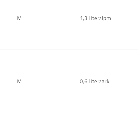
M
1,3 liter/lpm
M
0,6 liter/ark