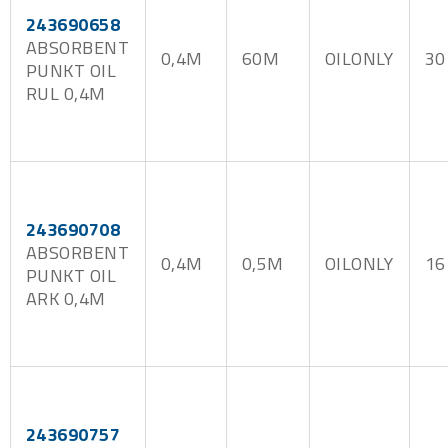
243690658
ABSORBENT
0,4M
60M
OILONLY
30
PUNKT OIL
RUL 0,4M
243690708
ABSORBENT
0,4M
0,5M
OILONLY
16
PUNKT OIL
ARK 0,4M
243690757