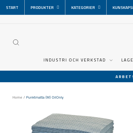
Hoppa
START
PRODUKTER
KATEGORIER
KUNSKAPS
över
innehåll
SÖK
INDUSTRI OCH VERKSTAD
LAG
ARBET
Home
/
Punktmatta (M) OilOnly