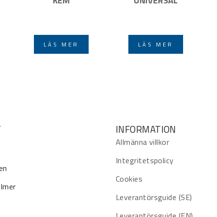
KEM
UNIVERSAL
LÄS MER
LÄS MER
T
INFORMATION
Allmänna villkor
Integritetspolicy
en
Cookies
ilmer
Leverantörsguide (SE)
Leverantörsguide (EN)