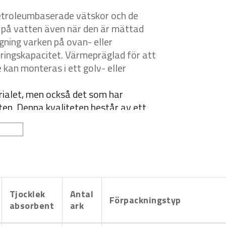
petroleumbaserade vätskor och de
er på vatten även när den är mättad
ning varken på ovan- eller
ringskapacitet. Värmepräglad för att
e kan monteras i ett golv- eller
ialet, men också det som har
ten.
Denna kvaliteten består av ett
bättre hållbarhet
och lägre fibersläpp.
ytor.
Tjocklek
Antal
Förpackningstyp
absorbent
ark