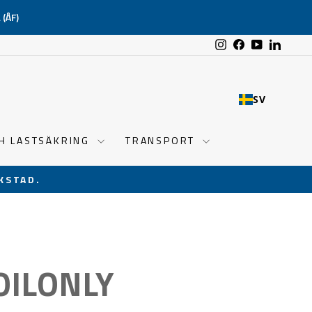
(ÅF)
Instagram
Facebook
YouTube
Linked
SV
CH LASTSÄKRING
TRANSPORT
KSTAD.
OILONLY