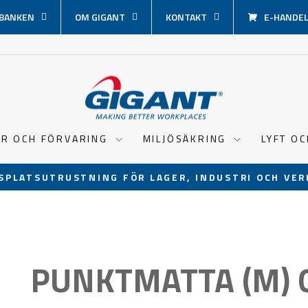
BANKEN
OM GIGANT
KONTAKT
E-HANDEL 
ER OCH FÖRVARING
MILJÖSÄKRING
LYFT O
SPLATSUTRUSTNING FÖR LAGER, INDUSTRI OCH VER
Pausa
bildspel
PUNKTMATTA (M) 