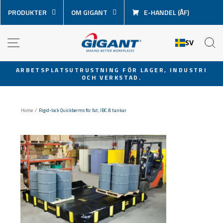
Hoppa
PRODUKTER
OM GIGANT
E-HANDEL (ÅF)
över
innehåll
NAVIGATION
S
SV
ARBETSPLATSUTRUSTNING FÖR LAGER, INDUSTRI
OCH VERKSTAD.
Pausa
bildspel
Home
/
Rigid-lock Quickberms för fat, IBC & tankar