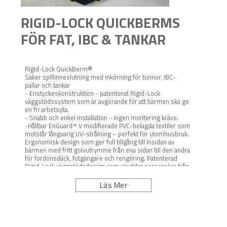
RIGID-LOCK QUICKBERMS
FÖR FAT, IBC & TANKAR
Rigid-Lock QuickBerm®
Säker spillinneslutning med inkörning för tunnor, IBC-
pallar och tankar
- Enstyckeskonstruktion - patenterat Rigid-Lock
väggstödssystem som är avgörande för att bärmen ska ge
en fri arbetsyta.
- Snabb och enkel installation - ingen montering krävs.
-Hållbar EnGuard™ V modifierade PVC-belagda textiler som
motstår långvarig UV-strålning – perfekt för utomhusbruk.
Ergonomisk design som ger full tillgång till insidan av
bärmen med fritt golvutrymme från ena sidan till den andra
för fordonsdäck, fotgängare och rengöring. Patenterad
Rigid-Lock väggstödsdesign som skyddar personalen från
att snubbla eller trilla när de går längs utkanten av
arbetsområdet. Inbyggt väggstöd av rostfritt stål låser
Läs Mer
sidoväggarna i en 305 mm hög, 90° vertikal position.
Rigid-Lock QuickBerm®
erbjuder omedelbar och säker utplacering och du slipper
oroa dig över spill.
Precis som QuickBerm® Plus, motstår vanliga