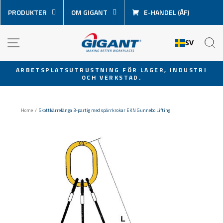
Hoppa
PRODUKTER
OM GIGANT
E-HANDEL (ÅF)
över
innehåll
NAVIGATION
S
SV
ARBETSPLATSUTRUSTNING FÖR LAGER, INDUSTRI
OCH VERKSTAD.
Pausa
bildspel
Home
/
Skottkärrelänga 3-partig med spärrkrokar EKN Gunnebo Lifting