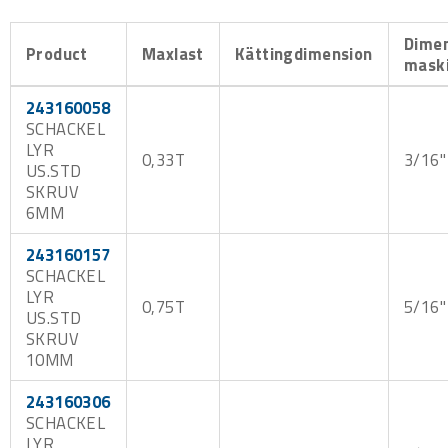
Dime
Product
Maxlast
Kättingdimension
mask
243160058
SCHACKEL
LYR
0,33T
3/16"
US.STD
SKRUV
6MM
243160157
SCHACKEL
LYR
0,75T
5/16"
US.STD
SKRUV
10MM
243160306
SCHACKEL
LYR