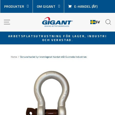
Hoppa
PRODUKTER
OM GIGANT
E-HANDEL (ÅF)
över
innehåll
NAVIGATION
S
SV
ARBETSPLATSUTRUSTNING FÖR LAGER, INDUSTRI
OCH VERKSTAD.
Pausa
bildspel
Home
/
Skruvschackel lyr kromlegerat härdat stål Gunnebo Industries