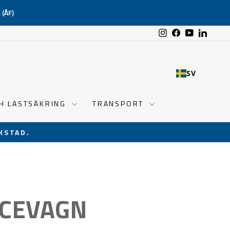
(ÅF)
Instagram
Facebook
YouTube
Linked
SV
CH LASTSÄKRING
TRANSPORT
KSTAD.
ICEVAGN