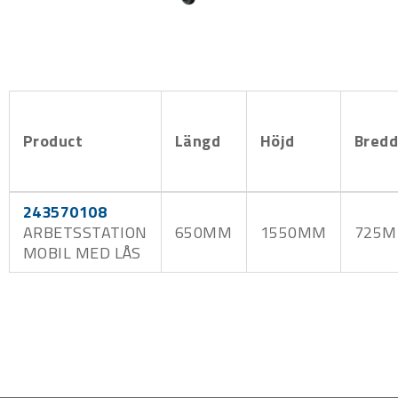
Product
Längd
Höjd
Bred
243570108
ARBETSSTATION
650MM
1550MM
725
MOBIL MED LÅS