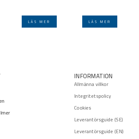
LÄS MER
LÄS MER
T
INFORMATION
Allmänna villkor
Integritetspolicy
en
Cookies
ilmer
Leverantörsguide (SE)
Leverantörsguide (EN)