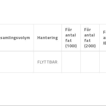
För
För
F
antal
antal
samlingsvolym
Hantering
a
fat
fat
I
(100l)
(200l)
FLYTTBAR