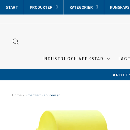
Hoppa
START
PRODUKTER
KATEGORIER
KUNSKAPS
över
innehåll
SÖK
INDUSTRI OCH VERKSTAD
LAG
ARBET
Home
/
Smartcart Servicevagn