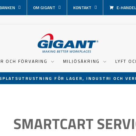
BANKEN
OM GIGANT
KONTAKT
E-HANDEL 
ER OCH FÖRVARING
MILJÖSÄKRING
LYFT O
SPLATSUTRUSTNING FÖR LAGER, INDUSTRI OCH VER
Pausa
bildspel
SMARTCART SERV