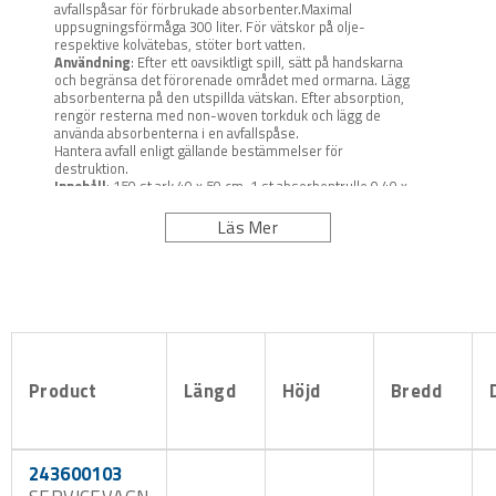
avfallspåsar för förbrukade absorbenter.Maximal
uppsugningsförmåga 300 liter. För vätskor på olje-
respektive kolvätebas, stöter bort vatten.
Användning
: Efter ett oavsiktligt spill, sätt på handskarna
och begränsa det förorenade området med ormarna. Lägg
absorbenterna på den utspillda vätskan. Efter absorption,
rengör resterna med non-woven torkduk och lägg de
använda absorbenterna i en avfallspåse.
Hantera avfall enligt gällande bestämmelser för
destruktion.
Innehåll
: 150 st ark 40 x 50 cm, 1 st absorbentrulle 0,40 x
40 meter, 3 st ormar 8 cm x 1,2 meter,
2 st ormar 8 cm x 3,0 meter, 2 st kuddar 40 x 40 cm, 30 st
Läs Mer
non-woven torkdukar,
12 st avfallspåsar, 2 st skyddshandskar. 2 st
skyddsglasögon.
Product
Längd
Höjd
Bredd
243600103