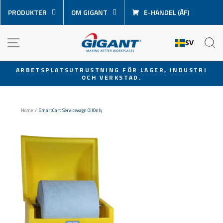
Hoppa
PRODUKTER
OM GIGANT
E-HANDEL (ÅF)
över
innehåll
NAVIGATION
S
SV
ARBETSPLATSUTRUSTNING FÖR LAGER, INDUSTRI
OCH VERKSTAD.
Pausa
bildspel
Home
/
SmartCart Servicevagn OilOnly