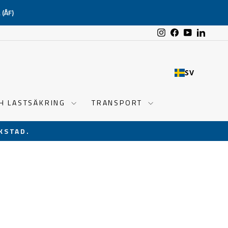
(ÅF)
Instagram
Facebook
YouTube
Linked
SV
CH LASTSÄKRING
TRANSPORT
KSTAD.