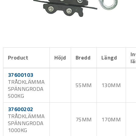
In
Product
Höjd
Bredd
Längd
l
37600103
TRÅDKLÄMMA
55MM
130MM
SPÄNNGRODA
500KG
37600202
TRÅDKLÄMMA
75MM
170MM
SPÄNNGRODA
1000KG