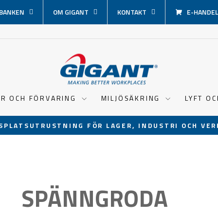
BANKEN
OM GIGANT
KONTAKT
E-HANDEL 
ER OCH FÖRVARING
MILJÖSÄKRING
LYFT O
SPLATSUTRUSTNING FÖR LAGER, INDUSTRI OCH VER
Pausa
bildspel
SPÄNNGRODA