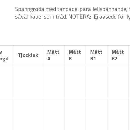
Spänngroda med tandade, parallellspännande, 
såväl kabel som tråd. NOTERA:! Ej avsedd för ly
v
Mått
Mått
Mått
Mått
Tjocklek
ängd
A
B
B1
B2