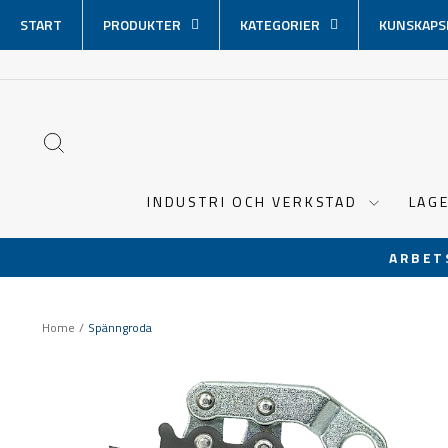
Hoppa
START
PRODUKTER
KATEGORIER
KUNSKAPS
över
innehåll
SÖK
INDUSTRI OCH VERKSTAD
LAG
ARBET
Home
/
Spänngroda