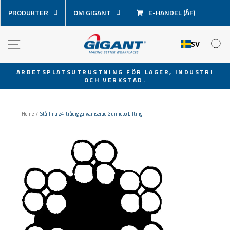
Hoppa
PRODUKTER
OM GIGANT
E-HANDEL (ÅF)
över
innehåll
NAVIGATION
S
SV
ARBETSPLATSUTRUSTNING FÖR LAGER, INDUSTRI
OCH VERKSTAD.
Pausa
bildspel
Home
/
Stållina 24-trådig galvaniserad Gunnebo Lifting