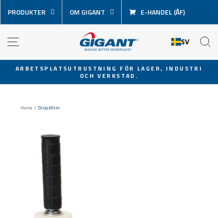
Hoppa
PRODUKTER
OM GIGANT
E-HANDEL (ÅF)
över
innehåll
NAVIGATION
S
SV
ARBETSPLATSUTRUSTNING FÖR LAGER, INDUSTRI
OCH VERKSTAD.
Pausa
bildspel
Home
/
Sträckfilm