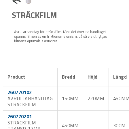
STRÄCKFILM
Avrullarhandtag för sträckfilm. Med det översta handtaget
spänns filmen av en friktionsmekanism, på så vis utnyttjas
filmens optimala elasticitet.
Product
Bredd
Höjd
Längd
260770102
AVRULLARHANDTAG
150MM
220MM
450M
STRÄCKFILM
260770201
STRÄCKFILM
450MM
300M
TRANSP. 17MY