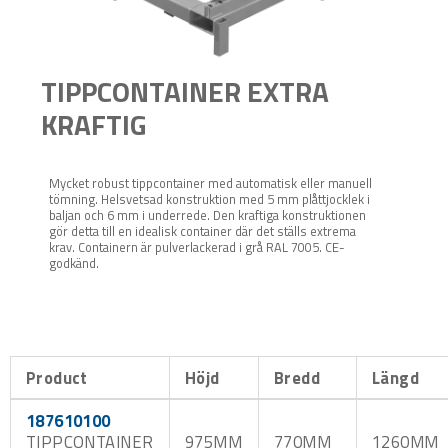
TIPPCONTAINER EXTRA
KRAFTIG
Mycket robust tippcontainer med automatisk eller manuell
tömning. Helsvetsad konstruktion med 5 mm plåttjocklek i
baljan och 6 mm i underrede. Den kraftiga konstruktionen
gör detta till en idealisk container där det ställs extrema
krav. Containern är pulverlackerad i grå RAL 7005. CE-
godkänd.
Product
Höjd
Bredd
Längd
187610100
TIPPCONTAINER
975MM
770MM
1260MM