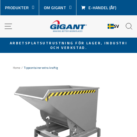
Hoppa
PRODUKTER
OM GIGANT
E-HANDEL (ÅF)
över
innehåll
NAVIGATION
S
SV
ARBETSPLATSUTRUSTNING FÖR LAGER, INDUSTRI
OCH VERKSTAD.
Pausa
bildspel
Home
/
Tippcontainer extra kraftig