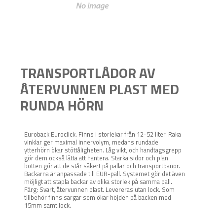
TRANSPORTLÅDOR AV
ÅTERVUNNEN PLAST MED
RUNDA HÖRN
Euroback Euroclick. Finns i storlekar från 12-52 liter. Raka
vinklar ger maximal innervolym, medans rundade
ytterhörn ökar stöttåligheten. Låg vikt, och handtagsgrepp
gör dem också lätta att hantera. Starka sidor och plan
botten gör att de står säkert på pallar och transportbanor.
Backarna är anpassade till EUR-pall. Systemet gör det även
möjligt att stapla backar av olika storlek på samma pall.
Färg: Svart, återvunnen plast. Levereras utan lock. Som
tillbehör finns sargar som ökar höjden på backen med
15mm samt lock.