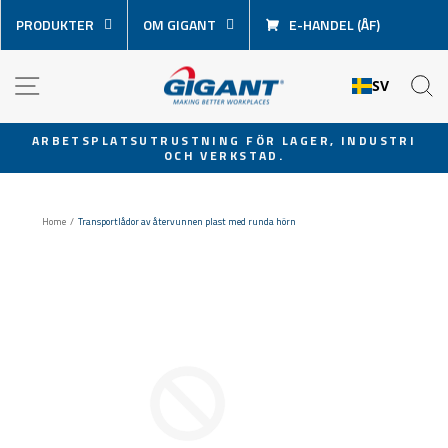
Hoppa
PRODUKTER
OM GIGANT
E-HANDEL (ÅF)
över
innehåll
NAVIGATION
S
SV
ARBETSPLATSUTRUSTNING FÖR LAGER, INDUSTRI
OCH VERKSTAD.
Pausa
bildspel
Home
/
Transportlådor av återvunnen plast med runda hörn