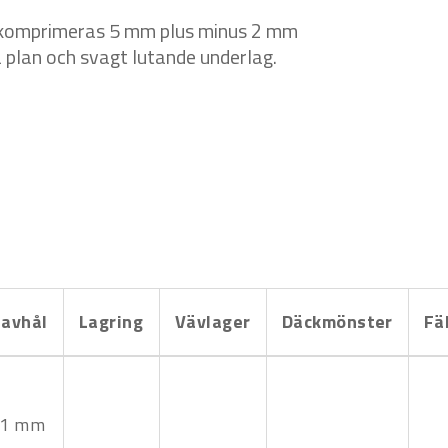
en komprimeras 5 mm plus minus 2 mm
plan och svagt lutande underlag.
avhål
Lagring
Vävlager
Däckmönster
Fä
11 mm