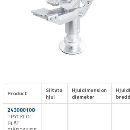
Slityta
Hjuldimension
Hjuld
Product
hjul
diameter
bred
243080108
TRYCKFOT
PLÅT
FJÄDRANDE