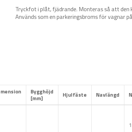
Tryckfot i plåt, fjädrande. Monteras så att d
Används som en parkeringsbroms för vagnar på 
imension
Bygghöjd
Hjulfäste
Navlängd
N
d
[mm]