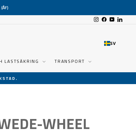
(ÅF)
Instagram
Facebook
YouTube
Linked
SV
CH LASTSÄKRING
TRANSPORT
KSTAD.
 SWEDE-WHEEL