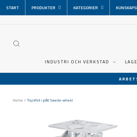
Hoppa
START
PRODUKTER
KATEGORIER
KUNSKAPS
över
innehåll
SÖK
INDUSTRI OCH VERKSTAD
LAG
ARBET
Home
/
Tryckfot i plåt Swede-wheel