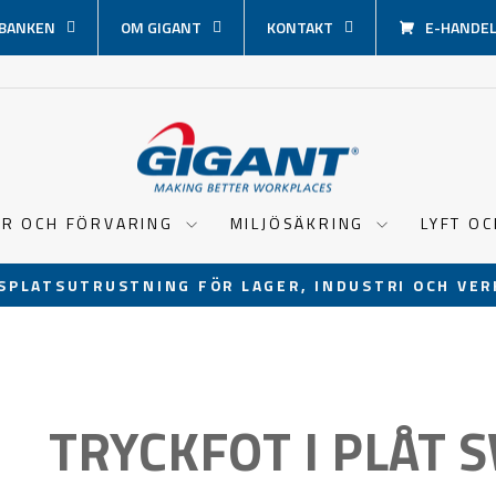
BANKEN
OM GIGANT
KONTAKT
E-HANDEL 
ER OCH FÖRVARING
MILJÖSÄKRING
LYFT O
SPLATSUTRUSTNING FÖR LAGER, INDUSTRI OCH VER
Pausa
bildspel
TRYCKFOT I PLÅT