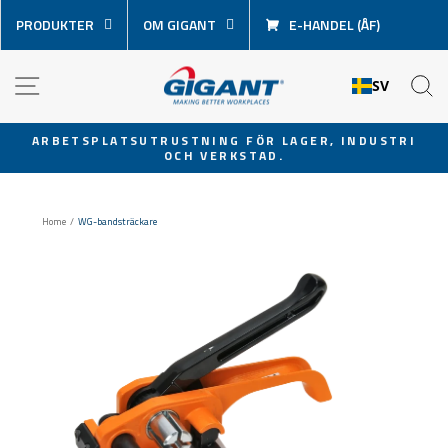
Hoppa
PRODUKTER
OM GIGANT
E-HANDEL (ÅF)
över
innehåll
NAVIGATION
S
SV
ARBETSPLATSUTRUSTNING FÖR LAGER, INDUSTRI
OCH VERKSTAD.
Pausa
bildspel
Home
/
WG-bandsträckare