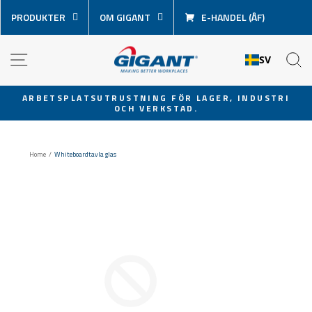
Hoppa
PRODUKTER
OM GIGANT
E-HANDEL (ÅF)
över
innehåll
NAVIGATION
S
SV
ARBETSPLATSUTRUSTNING FÖR LAGER, INDUSTRI
OCH VERKSTAD.
Pausa
bildspel
Home
/
Whiteboardtavla glas