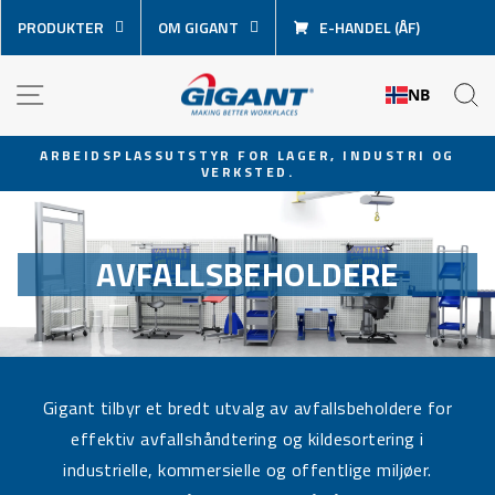
Hopp
PRODUKTER
OM GIGANT
E-HANDEL (ÅF)
over
innhold
NAVIGASJON
S
NB
ARBEIDSPLASSUTSTYR FOR LAGER, INDUSTRI OG
VERKSTED.
Sett
lysbildevisningen
på
pause
AVFALLSBEHOLDERE
Gigant tilbyr et bredt utvalg av avfallsbeholdere for
effektiv avfallshåndtering og kildesortering i
industrielle, kommersielle og offentlige miljøer.