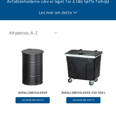
Avfallsbeholderne våre er laget for å tåle tøffe forhold
…
og er tilgjengelige i en rekke størrelser og utførelser
Les mer om dette
som passer til enhver arbeidsplass. Velg mellom robuste
plast- eller beholder , mobile beholdere på hjul og
spesialiserte løsninger for farlig avfall. Med smarte
funksjoner som lokk, pedalåpning og fargekoding blir
det enklere å holde orden og skape et rent og trygt
arbeidsmiljø.
AVFALLSBEHOLDERE
AVFALLSBEHOLDERE ESD 600 L
LES MER OM DETTE
LES MER OM DETTE