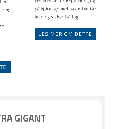
produksjon, ordreplukking og
ller
på kjøretøy med bakløfter. Gir
ler og
jevn og sikker løfting.
re
LES MER OM DETTE
TTE
FRA GIGANT