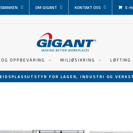
SBANKEN
OM GIGANT
KONTAKT OSS
E-H
 OG OPPBEVARING
MILJØSIKRING
LØFTING
EIDSPLASSUTSTYR FOR LAGER, INDUSTRI OG VERKS
Sett
lysbildevisningen
på
pause