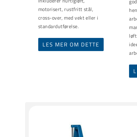
inkluderer hurtigløft,
god
motorisert, rustfritt stål,
hen
cross-over, med vekt eller i
arb
standardutførelse.
man
løf
LES MER OM DETTE
ide
arb
L