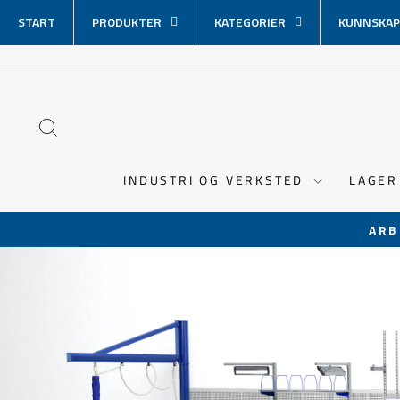
Hopp
START
PRODUKTER
KATEGORIER
KUNNSKAP
over
innhold
SØK
INDUSTRI OG VERKSTED
LAGER
ARB