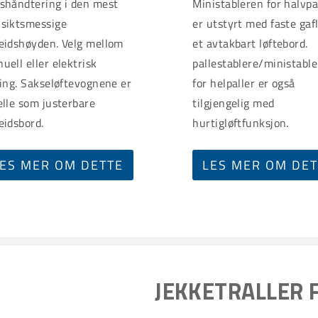
shåndtering i den mest
Ministableren for halvpa
siktsmessige
er utstyrt med faste gaf
eidshøyden. Velg mellom
et avtakbart løftebord.
uell eller elektrisk
pallestablere/ministable
ting. Sakseløftevognene er
for helpaller er også
elle som justerbare
tilgjengelig med
eidsbord.
hurtigløftfunksjon.
ES MER OM DETTE
LES MER OM DE
JEKKETRALLER 