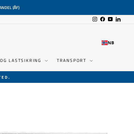
ANDEL (ÅF)
Instagram
Facebook
YouTube
Linked
NB
 OG LASTSIKRING
TRANSPORT
TED.