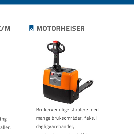
E/M
MOTORHEISER
Brukervennlige stablere med
mange bruksområder, f.eks. i
ling
dagligvarehandel,
aller.