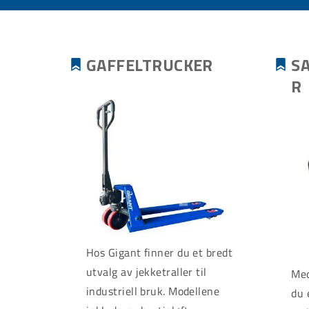
GAFFELTRUCKER
S
R
Hos Gigant finner du et bredt
utvalg av jekketraller til
Med
industriell bruk. Modellene
du 