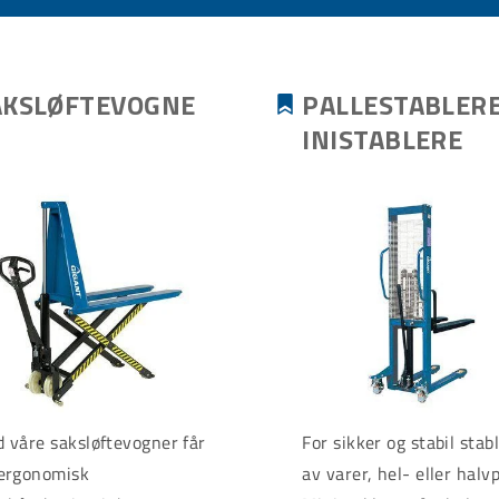
AKSLØFTEVOGNE
PALLESTABLER
INISTABLERE
 våre saksløftevogner får
For sikker og stabil stab
ergonomisk
av varer, hel- eller halvp