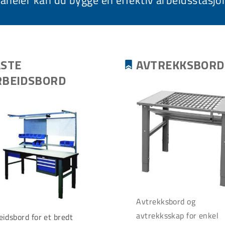
aneler
kan du bygge en effektiv arbeidsstasjo
ASTE
AVTREKKSBORD
RBEIDSBORD
Avtrekksbord og
avtrekksskap for enkel
eidsbord for et bredt