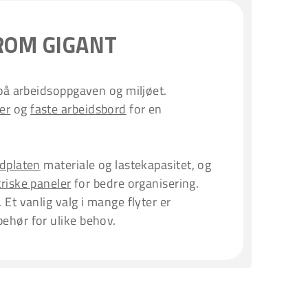
ROM GIGANT
 på arbeidsoppgaven og miljøet.
er
og
faste arbeidsbord
for en
dplaten
materiale og lastekapasitet, og
triske paneler
for bedre organisering.
Et vanlig valg i mange flyter er
behør for ulike behov.