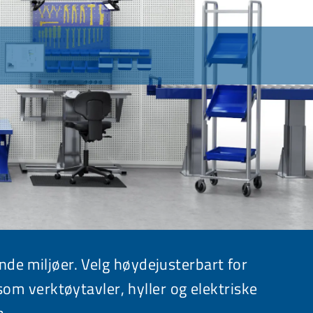
nde miljøer. Velg
høydejusterbart
for
som
verktøytavler
,
hyller
og
elektriske