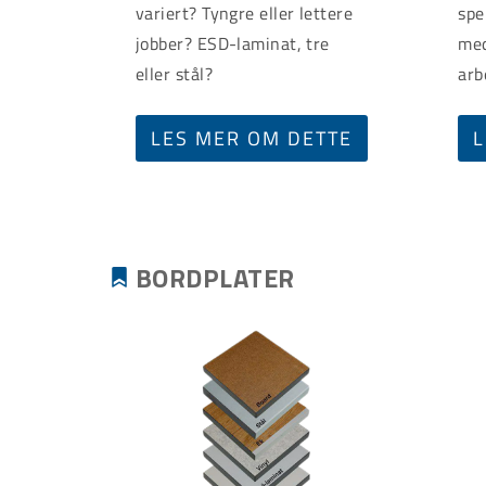
variert? Tyngre eller lettere
spe
jobber? ESD-laminat, tre
med
eller stål?
arb
LES MER OM DETTE
L
BORDPLATER