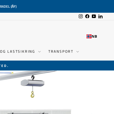
ANDEL (ÅF)
Instagram
Facebook
YouTube
Linked
NB
 OG LASTSIKRING
TRANSPORT
TED.