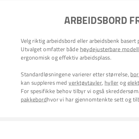
ARBEIDSBORD F
Velg riktig arbeidsbord eller arbeidsbenk basert
Utvalget omfatter både
høydejusterbare modell
ergonomisk og effektiv arbeidsplass.
Standardløsningene varierer etter størrelse,
bor
kan suppleres med
verktøytavler
,
hyller
og
elek
For spesifikke behov tilbyr vi også skreddersøm. 
pakkebord
hvor vi har gjennomtenkte sett og til