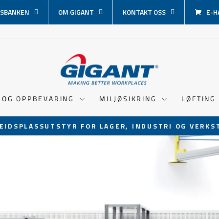
SBANKEN
OM GIGANT
KONTAKT OSS
E-H
 OG OPPBEVARING
MILJØSIKRING
LØFTING
EIDSPLASSUTSTYR FOR LAGER, INDUSTRI OG VERKS
Sett
lysbildevisningen
på
pause