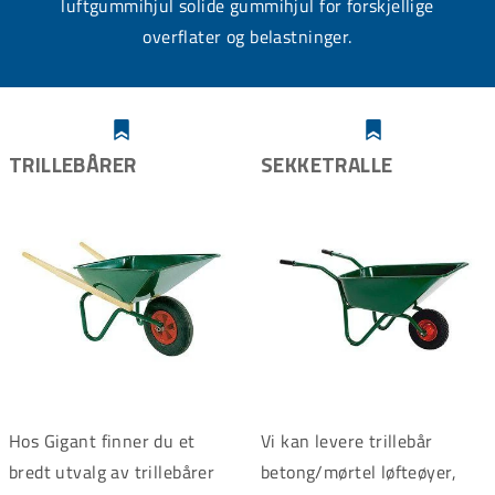
luftgummihjul solide gummihjul for forskjellige
overflater og belastninger.
TRILLEBÅRER
SEKKETRALLE
Hos Gigant finner du et
Vi kan levere trillebår
bredt utvalg av trillebårer
betong/mørtel løfteøyer,