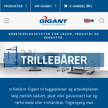
Hopp
PRODUKTER
OM GIGANT
E-HANDEL (ÅF)
over
innhold
NAVIGASJON
S
NB
ARBEIDSPLASSUTSTYR FOR LAGER, INDUSTRI OG
VERKSTED.
Sett
lysbildevisningen
på
TRILLEBÅRER
pause
trillebårer Gigant til byggeplasser og arbeidsplasser.
Velg mellom lakkert, plast eller galvanisert kar og
rørformede eller trehåndtak. Tilgjengelig med