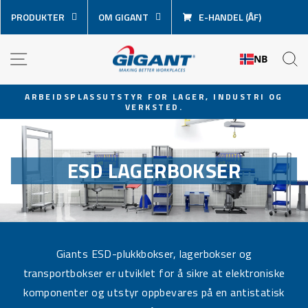
Hopp
PRODUKTER
OM GIGANT
E-HANDEL (ÅF)
over
innhold
NAVIGASJON
S
NB
ARBEIDSPLASSUTSTYR FOR LAGER, INDUSTRI OG
VERKSTED.
Sett
lysbildevisningen
på
pause
ESD LAGERBOKSER
Giants ESD-plukkbokser, lagerbokser og
transportbokser er utviklet for å sikre at elektroniske
komponenter og utstyr oppbevares på en antistatisk