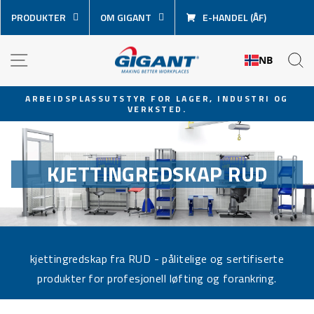
Hopp
PRODUKTER
OM GIGANT
E-HANDEL (ÅF)
over
innhold
NAVIGASJON
S
NB
ARBEIDSPLASSUTSTYR FOR LAGER, INDUSTRI OG
VERKSTED.
Sett
lysbildevisningen
på
pause
KJETTINGREDSKAP RUD
kjettingredskap fra RUD - pålitelige og sertifiserte
produkter for profesjonell løfting og forankring.