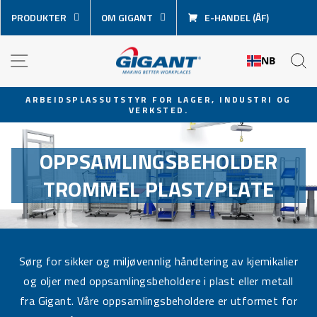
Hopp
PRODUKTER
OM GIGANT
E-HANDEL (ÅF)
over
innhold
NAVIGASJON
S
NB
ARBEIDSPLASSUTSTYR FOR LAGER, INDUSTRI OG
VERKSTED.
Sett
lysbildevisningen
på
OPPSAMLINGSBEHOLDER
pause
TROMMEL PLAST/PLATE
Sørg for sikker og miljøvennlig håndtering av kjemikalier
og oljer med oppsamlingsbeholdere i plast eller metall
fra Gigant. Våre oppsamlingsbeholdere er utformet for