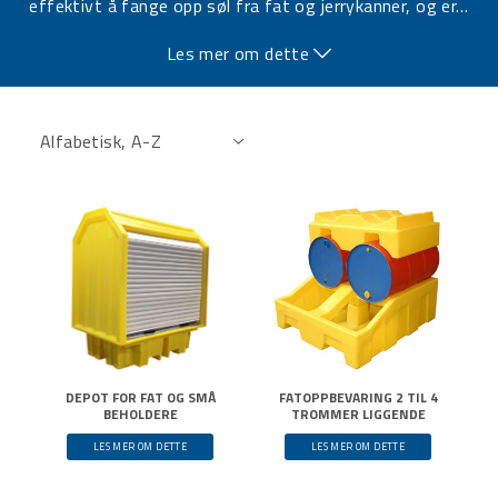
effektivt å fange opp søl fra fat og jerrykanner, og er
…
tilgjengelige i både robust plast og slitesterk
Les mer om dette
metallplate, avhengig av bruksområde.
DEPOT FOR FAT OG SMÅ
FATOPPBEVARING 2 TIL 4
BEHOLDERE
TROMMER LIGGENDE
LES MER OM DETTE
LES MER OM DETTE