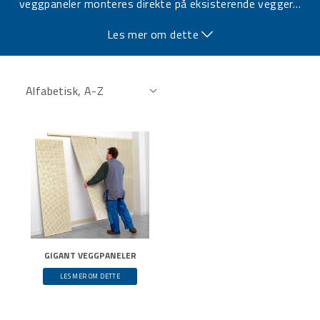
veggpaneler monteres direkte på eksisterende vegger
…
og er tilgjengelige i flere varianter og tykkelser for å
Les mer om dette
absorbere lyd ved ulike frekvenser.
GIGANT VEGGPANELER
LES MER OM DETTE