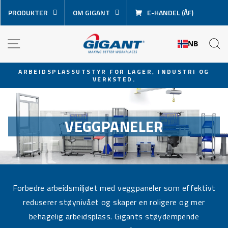
Hopp
PRODUKTER
OM GIGANT
E-HANDEL (ÅF)
over
innhold
NAVIGASJON
S
NB
ARBEIDSPLASSUTSTYR FOR LAGER, INDUSTRI OG
VERKSTED.
Sett
lysbildevisningen
på
pause
VEGGPANELER
Forbedre arbeidsmiljøet med veggpaneler som effektivt
reduserer støynivået og skaper en roligere og mer
behagelig arbeidsplass. Gigants støydempende