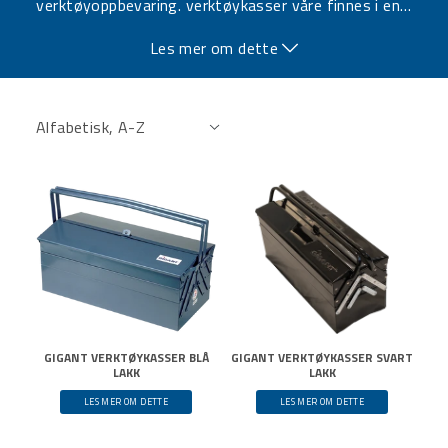
verktøyoppbevaring. verktøykasser våre finnes i en
…
rekke størrelser og materialer, inkludert slagfast plast
Les mer om dette
og slitesterkt metall, noe som gjør dem egnet for både
tøffe miljøer og mobilt arbeid.
GIGANT VERKTØYKASSER BLÅ
GIGANT VERKTØYKASSER SVART
LAKK
LAKK
LES MER OM DETTE
LES MER OM DETTE