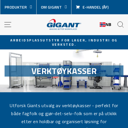
Hopp
PRODUKTER
OM GIGANT
E-HANDEL (ÅF)
over
innhold
NAVIGASJON
S
NB
ARBEIDSPLASSUTSTYR FOR LAGER, INDUSTRI OG
VERKSTED.
Sett
lysbildevisningen
på
pause
VERKTØYKASSER
Utforsk Giants utvalg av verktøykasser - perfekt for
både fagfolk og gjør-det-selv-folk som er på utkikk
etter en holdbar og organisert løsning for