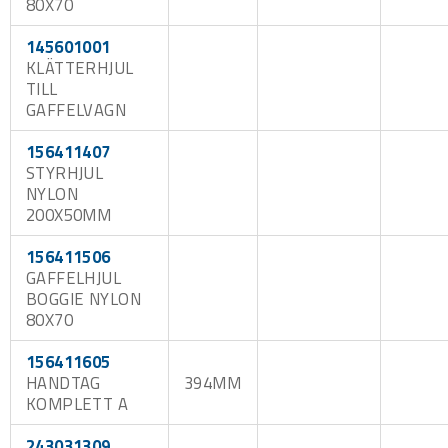
80X70
145601001
KLÄTTERHJUL
TILL
GAFFELVAGN
156411407
STYRHJUL
NYLON
200X50MM
156411506
GAFFELHJUL
BOGGIE NYLON
80X70
156411605
HANDTAG
394MM
KOMPLETT A
243031309