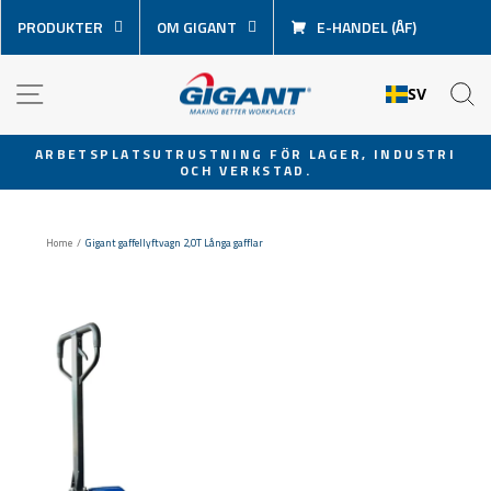
Hoppa
PRODUKTER
OM GIGANT
E-HANDEL (ÅF)
över
innehåll
NAVIGATION
S
SV
ARBETSPLATSUTRUSTNING FÖR LAGER, INDUSTRI
OCH VERKSTAD.
Pausa
bildspel
Home
/
Gigant gaffellyftvagn 2,0T Långa gafflar