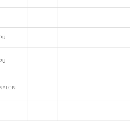
PU
PU
NYLON