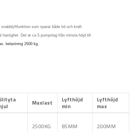
d snabblyftfunktion som sparar både tid och kraft.
al hastighet. Det är ca 5 pumpslag från minsta höjd till
x. belastning 2500 kg.
Slityta
Lyfthöjd
Lyfthöjd
Maxlast
hjul
min
max
2500KG
85MM
200MM