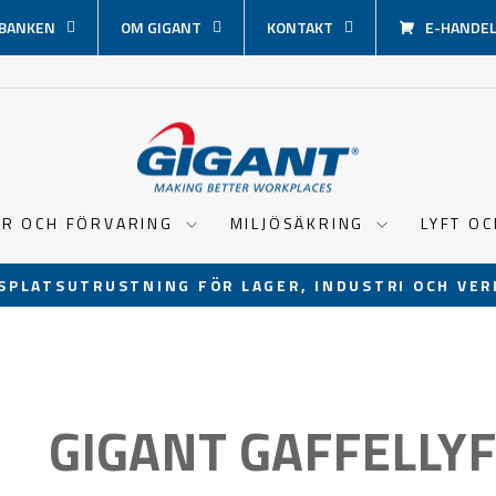
BANKEN
OM GIGANT
KONTAKT
E-HANDEL 
ER OCH FÖRVARING
MILJÖSÄKRING
LYFT O
SPLATSUTRUSTNING FÖR LAGER, INDUSTRI OCH VER
Pausa
bildspel
GIGANT GAFFELLY