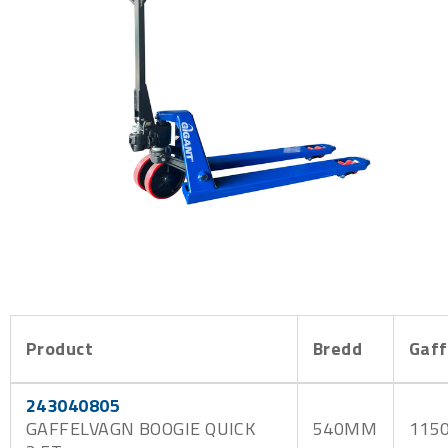
Product
Bredd
Gaff
243040805
GAFFELVAGN BOOGIE QUICK
540MM
115