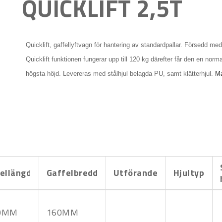
QUICKLIFT 2,5T
Quicklift, gaffellyftvagn för hantering av standardpallar. Försedd me
Quicklift funktionen fungerar upp till 120 kg därefter får den en norm
högsta höjd. Levereras med stålhjul belagda PU, samt klätterhjul.
Ma
ellängd
Gaffelbredd
Utförande
Hjultyp
0MM
160MM