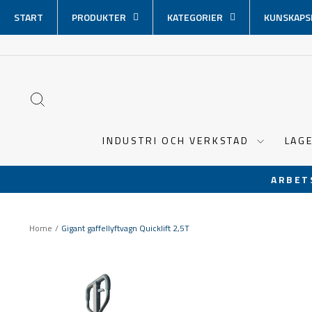
Hoppa
START
PRODUKTER
KATEGORIER
KUNSKAPS
över
innehåll
SÖK
INDUSTRI OCH VERKSTAD
LAG
ARBET
Home
/
Gigant gaffellyftvagn Quicklift 2,5T