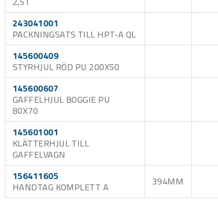
2,5T
243041001
PACKNINGSATS TILL HPT-A QL
145600409
STYRHJUL RÖD PU 200X50
145600607
GAFFELHJUL BOGGIE PU
80X70
145601001
KLÄTTERHJUL TILL
GAFFELVAGN
156411605
394MM
HANDTAG KOMPLETT A