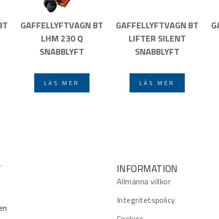
BT
GAFFELLYFTVAGN BT
GAFFELLYFTVAGN BT
G
LHM 230 Q
LIFTER SILENT
SNABBLYFT
SNABBLYFT
LÄS MER
LÄS MER
T
INFORMATION
Allmänna villkor
Integritetspolicy
en
Cookies