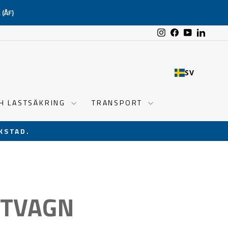
(ÅF)
Instagram
Facebook
YouTube
Linked
SV
CH LASTSÄKRING
TRANSPORT
KSTAD.
FTVAGN