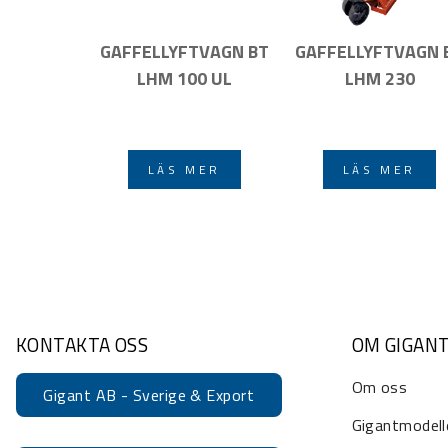
GAFFELLYFTVAGN BT
GAFFELLYFTVAGN 
LHM 100 UL
LHM 230
LÄS MER
LÄS MER
KONTAKTA OSS
OM GIGAN
Om oss
Gigant AB - Sverige & Export
Gigantmodell