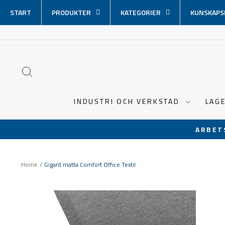
Hoppa
START
PRODUKTER
KATEGORIER
KUNSKAPS
över
innehåll
SÖK
INDUSTRI OCH VERKSTAD
LAG
ARBET
Home
/
Gigant matta Comfort Office Textil