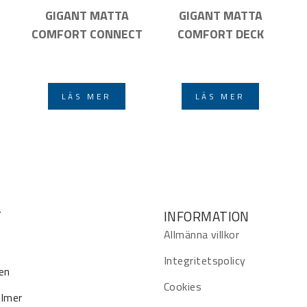
GIGANT MATTA
GIGANT MATTA
COMFORT CONNECT
COMFORT DECK
LÄS MER
LÄS MER
T
INFORMATION
Allmänna villkor
Integritetspolicy
en
Cookies
ilmer