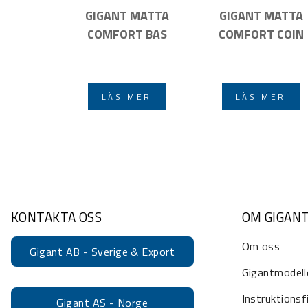
GIGANT MATTA
GIGANT MATTA
COMFORT BAS
COMFORT COIN
LÄS MER
LÄS MER
KONTAKTA OSS
OM GIGAN
Om oss
Gigant AB - Sverige & Export
Gigantmodell
Instruktionsf
Gigant AS - Norge