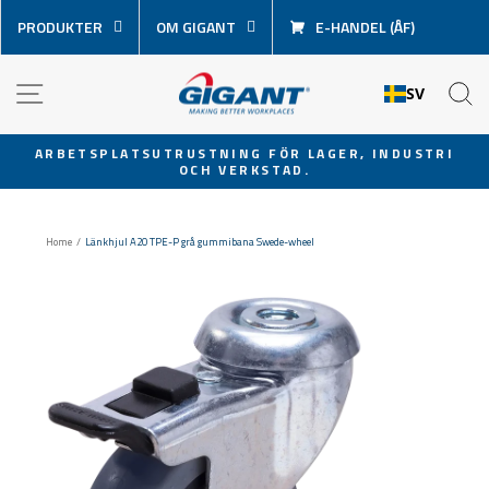
Hoppa
PRODUKTER
OM GIGANT
E-HANDEL (ÅF)
över
innehåll
NAVIGATION
S
SV
ARBETSPLATSUTRUSTNING FÖR LAGER, INDUSTRI
OCH VERKSTAD.
Pausa
bildspel
Home
/
Länkhjul A2O TPE-P grå gummibana Swede-wheel