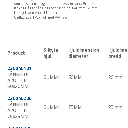
som är sammanfogade med pressförband. Bromsade
länkhjul låser både hjul och vridning. Förutom 50 mm
länkhjul som enbart låser hjulet.
Glidlagrade TPE-hjul med PP-nav.
Slityta
Hjuldimension
Hjuldime
Product
hjul
diameter
bredd
236040101
LÄNKHJUL
GUMMI
50MM
20 mm
A2O TPE
50x20MM
236040200
LÄNKHJUL
GUMMI
75MM
25 mm
A2O TPE
75x25MM