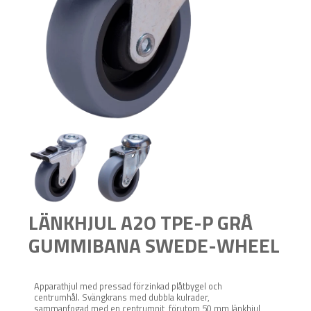
LÄNKHJUL A2O TPE-P GRÅ
GUMMIBANA SWEDE-WHEEL
Apparathjul med pressad förzinkad plåtbygel och
centrumhål. Svängkrans med dubbla kulrader,
sammanfogad med en centrumnit, förutom 50 mm länkhjul