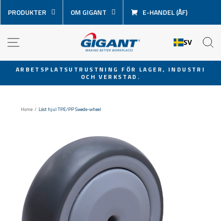
Hoppa
PRODUKTER
OM GIGANT
E-HANDEL (ÅF)
över
innehåll
NAVIGATION
S
SV
ARBETSPLATSUTRUSTNING FÖR LAGER, INDUSTRI
OCH VERKSTAD.
Pausa
bildspel
Home
/
Löst hjul TPE/PP Swede-wheel