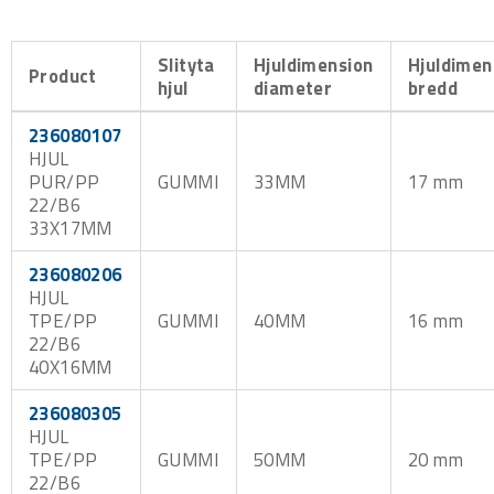
Slityta
Hjuldimension
Hjuldimen
Product
hjul
diameter
bredd
236080107
HJUL
PUR/PP
GUMMI
33MM
17 mm
22/B6
33X17MM
236080206
HJUL
TPE/PP
GUMMI
40MM
16 mm
22/B6
40X16MM
236080305
HJUL
TPE/PP
GUMMI
50MM
20 mm
22/B6