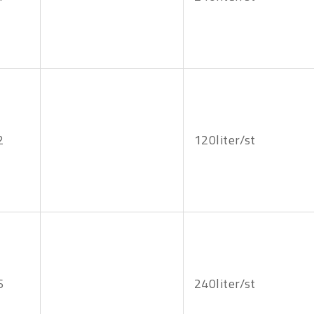
2
120liter/st
6
240liter/st