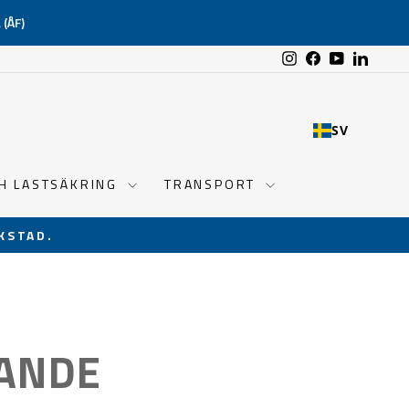
(ÅF)
Instagram
Facebook
YouTube
Linked
SV
CH LASTSÄKRING
TRANSPORT
KSTAD.
ANDE