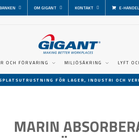
BANKEN
OM GIGANT
KONTAKT
E-HANDEL 
ER OCH FÖRVARING
MILJÖSÄKRING
LYFT O
SPLATSUTRUSTNING FÖR LAGER, INDUSTRI OCH VER
Pausa
bildspel
MARIN ABSORBER