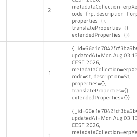
metadataCollection=erpXe
2
code=frp, description=För
properties={},
translateProperties={},
extendedProperties={}}
{_id=66e1e7842fcf3ba5b
updatedAt=Mon Aug 03 13
CEST 2026,
metadataCollection=erpXe
1
code=st, description=St,
properties={},
translateProperties={},
extendedProperties={}}
{_id=66e1e7842fcf3ba5b
updatedAt=Mon Aug 03 13
CEST 2026,
metadataCollection=erpXe
1