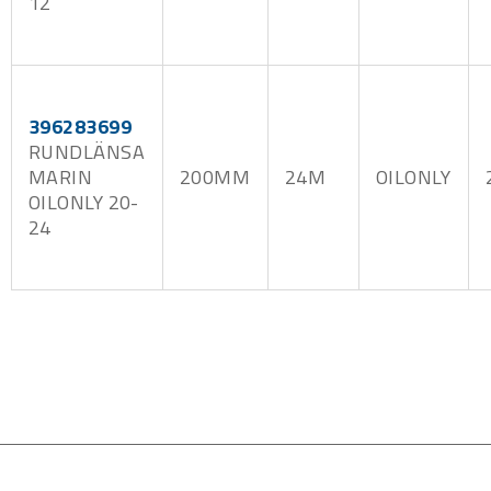
12
396283699
RUNDLÄNSA
MARIN
200MM
24M
OILONLY
OILONLY 20-
24