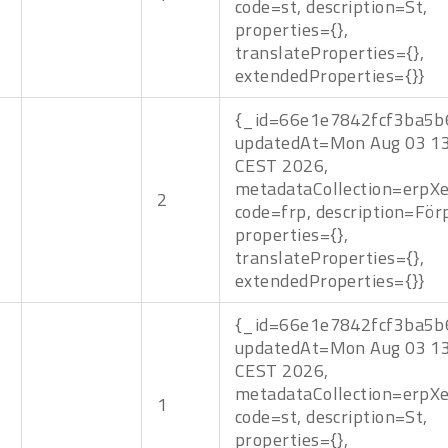
code=st, description=St,
properties={},
translateProperties={},
extendedProperties={}}
{_id=66e1e7842fcf3ba5b
updatedAt=Mon Aug 03 13
CEST 2026,
metadataCollection=erpXe
2
code=frp, description=För
properties={},
translateProperties={},
extendedProperties={}}
{_id=66e1e7842fcf3ba5b
updatedAt=Mon Aug 03 13
CEST 2026,
metadataCollection=erpXe
1
code=st, description=St,
properties={},