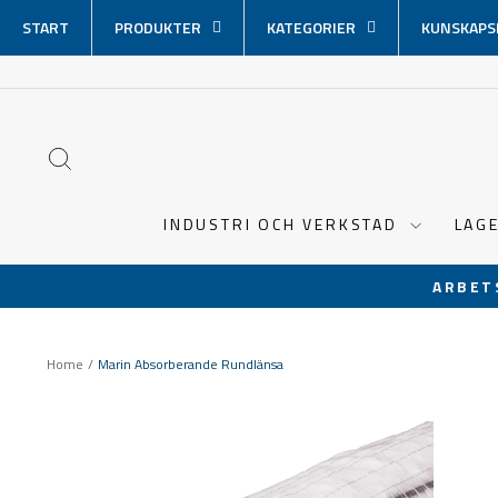
Hoppa
START
PRODUKTER
KATEGORIER
KUNSKAPS
över
innehåll
SÖK
INDUSTRI OCH VERKSTAD
LAG
ARBET
Home
/
Marin Absorberande Rundlänsa