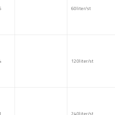
6
60liter/st
4
120liter/st
1
240liter/st