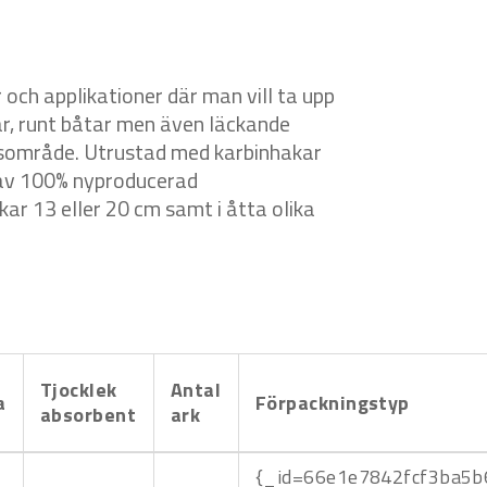
 och applikationer där man vill ta upp
öar, runt båtar men även läckande
ngsområde. Utrustad med karbinhakar
 av 100% nyproducerad
ekar 13 eller 20 cm samt i åtta olika
Tjocklek
Antal
a
Förpackningstyp
absorbent
ark
{_id=66e1e7842fcf3ba5b