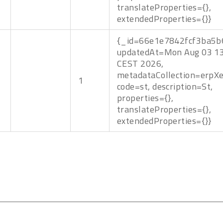
translateProperties={},
extendedProperties={}}
{_id=66e1e7842fcf3ba5b
updatedAt=Mon Aug 03 13
CEST 2026,
metadataCollection=erpXe
1
code=st, description=St,
properties={},
translateProperties={},
extendedProperties={}}