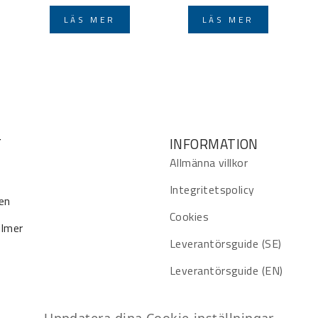
LÄS MER
LÄS MER
T
INFORMATION
Allmänna villkor
Integritetspolicy
en
Cookies
ilmer
Leverantörsguide (SE)
Leverantörsguide (EN)