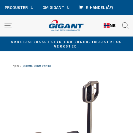
Hopp
PRODUKTER
OM GIGANT
E-HANDEL (ÅF)
over
innhold
NAVIGASJON
S
NB
ARBEIDSPLASSUTSTYR FOR LAGER, INDUSTRI OG
VERKSTED.
Sett
lysbildevisningen
på
hjem
/
jekketralle med vekt BT
pause