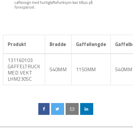
Løftevogn med hurtigløftefunksjon kan tilbys på
forespørsel.
Produkt
Bredde
Gaffellengde
Gaffel
131160103
GAFFELTRUCK
540MM
1150MM
540MM
MED VEKT
LHM230SC