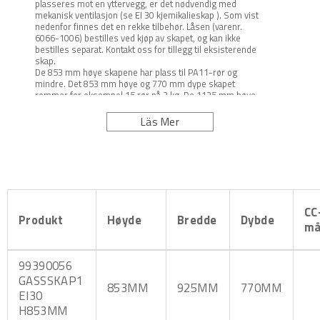
plasseres mot en yttervegg, er det nødvendig med
mekanisk ventilasjon (se EI 30 kjemikalieskap ). Som vist
nedenfor finnes det en rekke tilbehør. Låsen (varenr.
6066-1006) bestilles ved kjøp av skapet, og kan ikke
bestilles separat. Kontakt oss for tillegg til eksisterende
skap.
De 853 mm høye skapene har plass til PA11-rør og
mindre. Det 853 mm høye og 770 mm dype skapet
rommer for eksempel 15 rør på 2 kg. De 1125 mm høye
skapene har plass til PA19-rør og mindre. Følgende
alternativer kan lagres på vognen: 6 x 2012 (2 kg), 6 x PA6
Läs Mer
(6 kg), 2 x P6 (6 kg) eller 2 x P11.
Kvalitetsskap testet og godkjent av Sveriges Tekniska
Forskningsinstitut (SP) for:
Branntestet: Kravet er 30 minutter og testmetoden NT Fire
017. Möbelfaktas ekstra høye krav til overflatens
holdbarhet Godt utført i henhold til SS 839030. Funksjon
og sikkerhet unntatt stabilitet i henhold til EN 1153.
CC
Produkt
Høyde
Bredde
Dybde
må
99390056
GASSSKAP1
853MM
925MM
770MM
EI30
H853MM