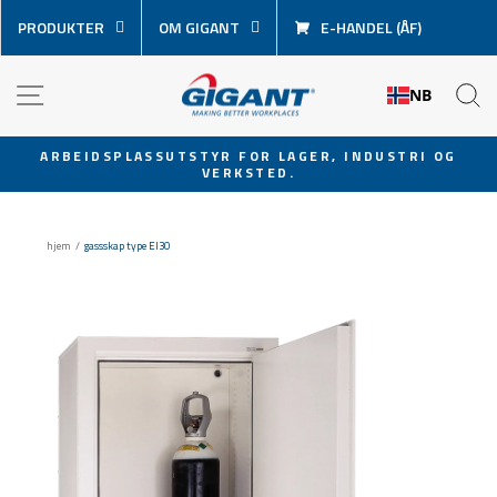
Hopp
PRODUKTER
OM GIGANT
E-HANDEL (ÅF)
over
innhold
NAVIGASJON
S
NB
ARBEIDSPLASSUTSTYR FOR LAGER, INDUSTRI OG
VERKSTED.
Sett
lysbildevisningen
på
hjem
/
gassskap type EI30
pause