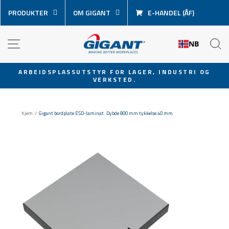
Hopp
PRODUKTER
OM GIGANT
E-HANDEL (ÅF)
over
innhold
NAVIGASJON
S
NB
ARBEIDSPLASSUTSTYR FOR LAGER, INDUSTRI OG
VERKSTED.
Sett
lysbildevisningen
på
hjem
/
Gigant bordplate ESD-laminat. Dybde 800 mm tykkelse 40 mm
pause