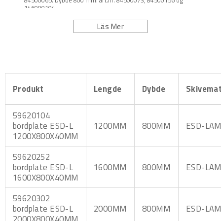
146000104.
Passende hinderserie dybde 600 mm art.nr. 5116. Dybde
800 mm art.nr. 8995 og 15416, 15341.
Läs Mer
Produkt
Lengde
Dybde
Skivemat
59620104
bordplate ESD-L
1200MM
800MM
ESD-LAM
1200X800X40MM
59620252
bordplate ESD-L
1600MM
800MM
ESD-LAM
1600X800X40MM
59620302
bordplate ESD-L
2000MM
800MM
ESD-LAM
2000X800X40MM