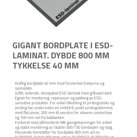
GIGANT BORDPLATE I ESD-
LAMINAT. DYBDE 800 MM
TYKKELSE 40 MM
Kraftig bordplate 40 mm med forsterket trekjerne og
sponplate.
Grått, ledende, dissipativt ESD-laminat med gråsvart kant.
Egnet for montering, reparasjon og pakking av ESD-
sensitive produkter. For enkel tilkobling til jordingsboks og
jording har undersiden en innfelt 8-polet jordingsklemme
med flat pinne, 200 mm til venstre for skivens senterlinje
og 100 mm inn fra bakkanten.
Forboret med påmonterte M8 gjengebøsninger for enkel
og stabil montering av Stabile 500/750 benbøyler og stag.
Passende benstøtter for bordplate 600 mm: art.nr.
84500065. Dybde 800 mm: art.nr. 84500073, 84500156 og