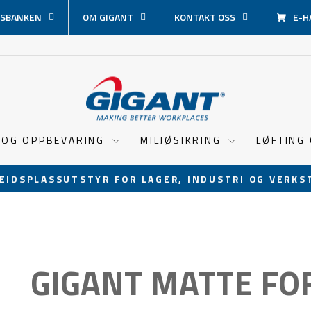
SBANKEN
OM GIGANT
KONTAKT OSS
E-H
 OG OPPBEVARING
MILJØSIKRING
LØFTING
EIDSPLASSUTSTYR FOR LAGER, INDUSTRI OG VERKS
Sett
lysbildevisningen
på
pause
GIGANT MATTE FO