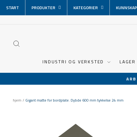
Hopp
START
PRODUKTER
KATEGORIER
KUNNSKAP
over
innhold
SØK
INDUSTRI OG VERKSTED
LAGER
ARB
hjem
/
Gigant matte for bordplate. Dybde 600 mm tykkelse 24 mm