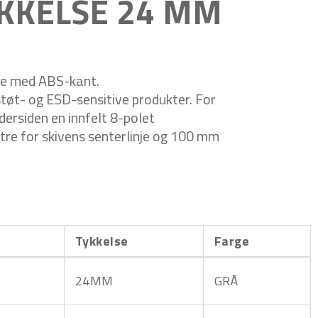
KKELSE 24 MM
te med
ABS-kant
.
støt- og ESD-sensitive produkter. For
ndersiden en innfelt 8-polet
tre for skivens senterlinje og 100 mm
Tykkelse
Farge
24MM
GRÅ