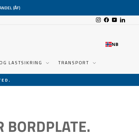
ANDEL (ÅF)
Instagram
Facebook
YouTube
Linked
NB
 OG LASTSIKRING
TRANSPORT
TED.
R BORDPLATE.