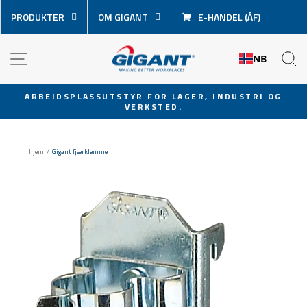
Hopp
PRODUKTER
OM GIGANT
E-HANDEL (ÅF)
over
innhold
NAVIGASJON
S
NB
ARBEIDSPLASSUTSTYR FOR LAGER, INDUSTRI OG
VERKSTED.
Sett
lysbildevisningen
på
hjem
/
Gigant fjærklemme
pause