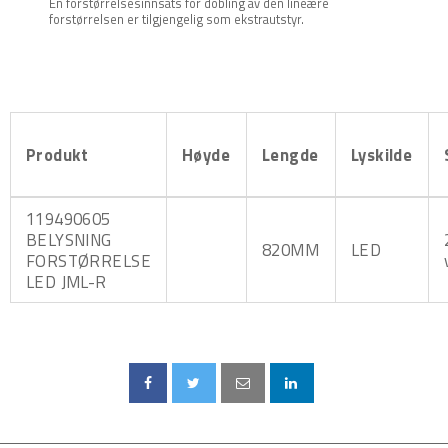
En forstørrelsesinnsats for dobling av den lineære
forstørrelsen er tilgjengelig som ekstrautstyr.
Produkt
Høyde
Lengde
Lyskilde
119490605
BELYSNING
820MM
LED
FORSTØRRELSE
LED JML-R