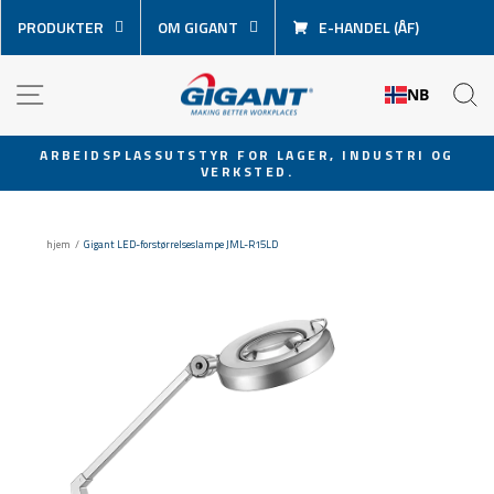
Hopp
PRODUKTER
OM GIGANT
E-HANDEL (ÅF)
over
innhold
NAVIGASJON
S
NB
ARBEIDSPLASSUTSTYR FOR LAGER, INDUSTRI OG
VERKSTED.
Sett
lysbildevisningen
på
hjem
/
Gigant LED-forstørrelseslampe JML-R15LD
pause