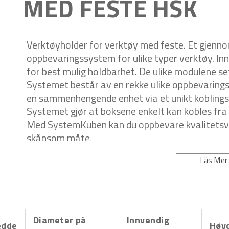
MED FESTE HSK
Verktøyholder for verktøy med feste. Et gjenno
oppbevaringssystem for ulike typer verktøy. In
for best mulig holdbarhet. De ulike modulene s
Systemet består av en rekke ulike oppbevaring
en sammenhengende enhet via et unikt koblingss
Systemet gjør at boksene enkelt kan kobles fra
Med SystemKuben kan du oppbevare kvalitetsver
skånsom måte.
Läs Mer
Diameter på
Innvendig
edde
Høy