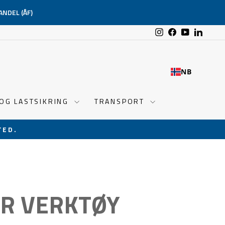
ANDEL (ÅF)
Instagram
Facebook
YouTube
Linked
NB
 OG LASTSIKRING
TRANSPORT
TED.
R VERKTØY