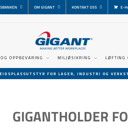
SBANKEN
OM GIGANT
KONTAKT OSS
E-H
 OG OPPBEVARING
MILJØSIKRING
LØFTING
EIDSPLASSUTSTYR FOR LAGER, INDUSTRI OG VERKS
Sett
lysbildevisningen
på
pause
GIGANTHOLDER FO