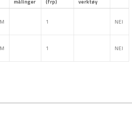
målinger
(frp)
verktøy
MM
1
NEI
MM
1
NEI