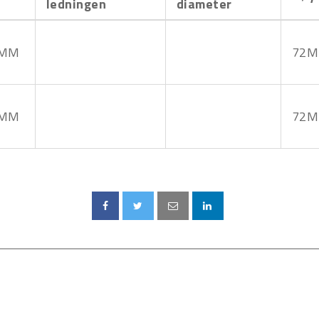
ledningen
diameter
2MM
72
2MM
72