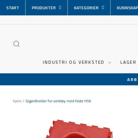
Hopp
START
PRODUKTER
KATEGORIER
KUNNSKAP
over
innhold
SØK
INDUSTRI OG VERKSTED
LAGER
ARB
hjem
/
Gigantholder for verktøy med feste HSK