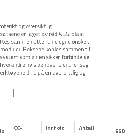
mtenkt og oversiktlig
nsatsene er laget av rød ABS-plast
ettes sammen etter dine egne ønsker.
smoduler. Boksene kobles sammen til
ystem som gir en sikker forbindelse.
 hverandre hvis behovene endrer seg.
ktøyene dine på en oversiktlig og
CC-
Innhold
Antall
de
ESD