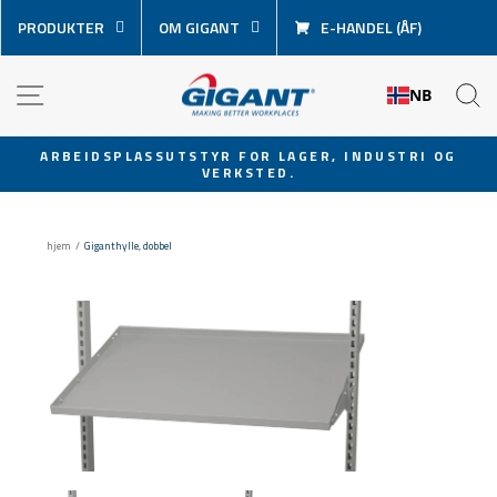
Hopp
PRODUKTER
OM GIGANT
E-HANDEL (ÅF)
over
innhold
NAVIGASJON
S
NB
ARBEIDSPLASSUTSTYR FOR LAGER, INDUSTRI OG
VERKSTED.
Sett
lysbildevisningen
på
hjem
/
Giganthylle, dobbel
pause