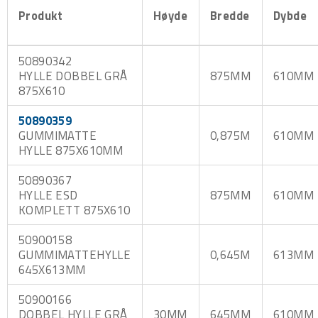
Produkt
Høyde
Bredde
Dybde
50890342
HYLLE DOBBEL GRÅ
875MM
610MM
875X610
50890359
GUMMIMATTE
0,875M
610MM
HYLLE 875X610MM
50890367
HYLLE ESD
875MM
610MM
KOMPLETT 875X610
50900158
GUMMIMATTEHYLLE
0,645M
613MM
645X613MM
50900166
DOBBEL HYLLE GRÅ
30MM
645MM
610MM