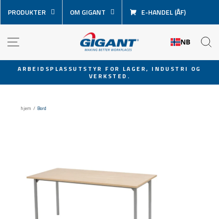
Hopp
PRODUKTER
OM GIGANT
E-HANDEL (ÅF)
over
innhold
NAVIGASJON
S
NB
ARBEIDSPLASSUTSTYR FOR LAGER, INDUSTRI OG
VERKSTED.
Sett
lysbildevisningen
på
hjem
/
Bord
pause