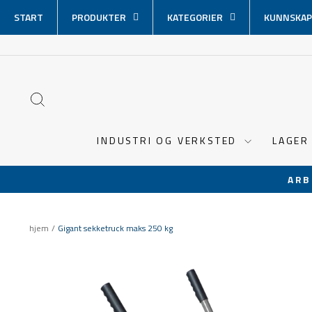
Hopp
START
PRODUKTER
KATEGORIER
KUNNSKAP
over
innhold
SØK
INDUSTRI OG VERKSTED
LAGER
ARB
hjem
/
Gigant sekketruck maks 250 kg