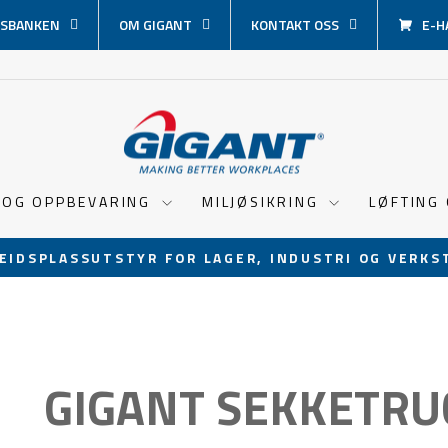
SBANKEN
OM GIGANT
KONTAKT OSS
E-H
 OG OPPBEVARING
MILJØSIKRING
LØFTING
EIDSPLASSUTSTYR FOR LAGER, INDUSTRI OG VERKS
Sett
lysbildevisningen
på
pause
GIGANT SEKKETRU