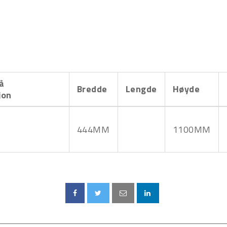
å
Bredde
Lengde
Høyde
jon
444MM
1100MM