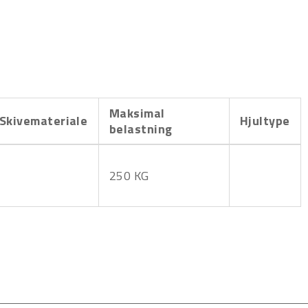
Maksimal
Skivemateriale
Hjultype
belastning
250 KG