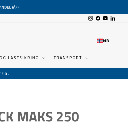
ANDEL (ÅF)
Instagram
Facebook
YouTube
Linked
NB
 OG LASTSIKRING
TRANSPORT
TED.
CK MAKS 250