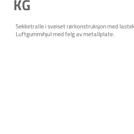
KG
Sekketralle i sveiset rørkonstruksjon med last
Luftgummihjul med felg av metallplate.